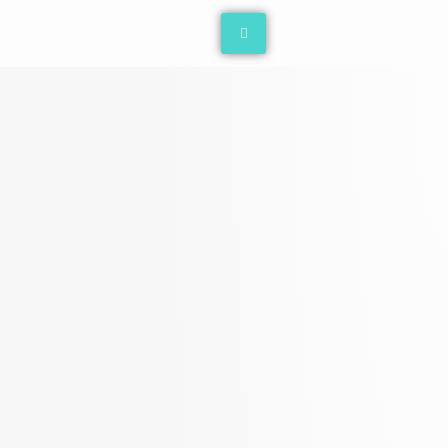
خطي
لى
لمحتوى